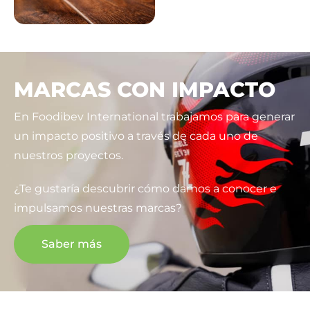
MARCAS CON IMPACTO
En Foodibev International trabajamos para generar
un impacto positivo a través de cada uno de
nuestros proyectos.
¿Te gustaría descubrir cómo damos a conocer e
impulsamos nuestras marcas?
Saber más