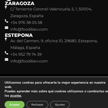
ZARAGOZA
C/ Teniente Coronel Valenzuela, 5, 1, 50004,
Zaragoza, España
+34 976 38 05 58
info@foodibev.com
ESTEPONA
Av. del Carmen, 9, oficina 10, 29680, Estepona,
Málaga, España
+34 952 79 74 39
info@foodibev.com
©FoodiBev. Todos los derechos reservados.
Aviso legal
Utilizamos cookies para ofrecerte la mejor experiencia en nuestra
Política de Privacidad
Política de Cookies
web.
Puedes aprender más sobre qué cookies utilizamos o cambiarlas e
los
ajustes
.
Aceptar
Rechazar
Ajustes