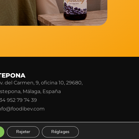
TEPONA
v. del Carmen, 9, oficina 10, 29680,
stepona, Málaga, España
34 952 79 74 39
nfo@foodibev.com
Rejeter
Réglages
 de Cookies