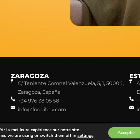
ZARAGOZA
ES
C/ Teniente Coronel Valenzuela, 5, 1, 50004,
A
Zaragoza, España
E
+34 976 38 05 58
+
info@foodibev.com
i
ir la meilleure expérience sur notre site.
Accepter
ies we are using or switch them off in
settings
.
. Todos los derechos reservados.
Aviso legal
Política de Privacidad
Política