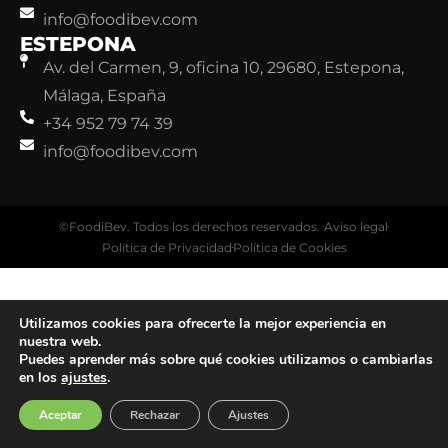
info@foodibev.com
ESTEPONA
Av. del Carmen, 9, oficina 10, 29680, Estepona,
Málaga, España
+34 952 79 74 39
info@foodibev.com
©FoodiBev. Todos los derechos reservados.
Aviso legal
Política de Privacidad
Política de Cookies
Utilizamos cookies para ofrecerte la mejor experiencia en
nuestra web.
Puedes aprender más sobre qué cookies utilizamos o cambiarlas
en los
ajustes
.
Aceptar
Rechazar
Ajustes