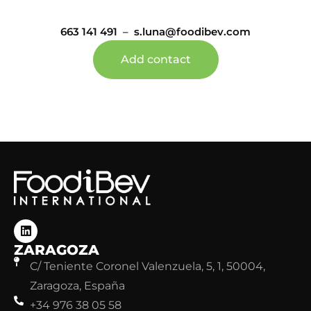
663 141 491
–
s.luna@foodibev.com
Add contact
ZARAGOZA
C/ Teniente Coronel Valenzuela, 5, 1, 50004,
Zaragoza, España
+34 976 38 05 58