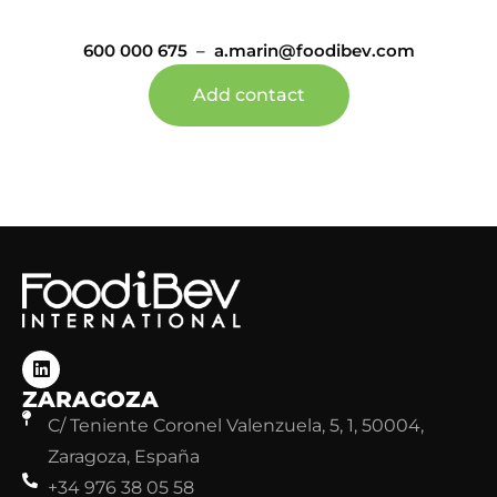
600 000 675
–
a.marin@foodibev.com
Add contact
ZARAGOZA
C/ Teniente Coronel Valenzuela, 5, 1, 50004,
Zaragoza, España
+34 976 38 05 58