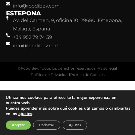
info@foodibev.com
ESTEPONA
Av. del Carmen, 9, oficina 10, 29680, Estepona,
Málaga, España
+34 952 79 74 39
info@foodibev.com
©FoodiBev. Todos los derechos reservados.
Aviso legal
Política de Privacidad
Política de Cookies
Utilizamos cookies para ofrecerte la mejor experiencia en
nuestra web.
Puedes aprender más sobre qué cookies utilizamos o cambiarlas
en los
ajustes
.
Aceptar
Rechazar
Ajustes